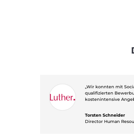
„Wir konnten mit Soci
qualifizierten Bewerb
kostenintensive Ange
Torsten Schneider
Director Human Resou