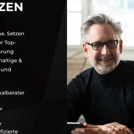
ZEN
e. Setzen
r Top-
hrung
haltige &
e und
nalberater
v
r
izierte