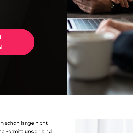
R
N
en schon lange nicht
alvermittlungen sind